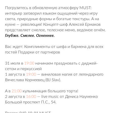
Погрузитесь в обновленную атмосферу MUST:
интерьер заговорил языком ощущений через игру
света, природные формы и богатые текстуры. А на
кухне — революция! Концепт-шеф Алексей Ермаков
представляет смелое, телесное меню, ведомое огнём.
Глубже. Смелее. Огненнее.
Вас ждет: Комплименты от шефа и бармена для всех
гостей Подарки от партнеров
31 июля в
19:00
начинаем праздновать с диджей-
сетом и перкуссией
1 августа в
19:00
— виниловая магия от легендарного
Вячеслава Корнеевец (BJ Slav).
А в
21:00
кульминация большого торта!
2 августа в
16:00
— live music от Дениса Науменко
Большой проспект П.С., 54.